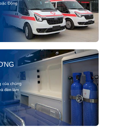
hoặc Động
ƠNG
g của chúng
 và đèn làm