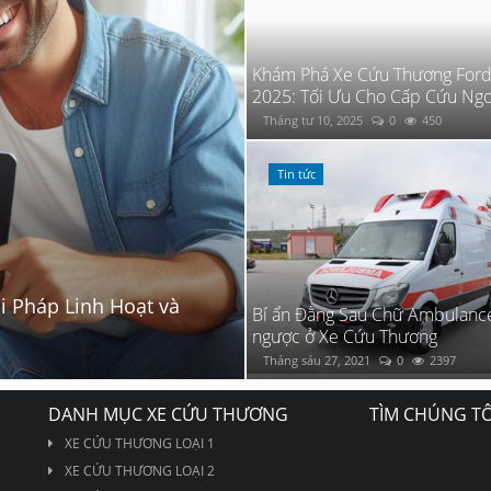
Khám Phá Xe Cứu Thương Ford 
2025: Tối Ưu Cho Cấp Cứu Ngo
Tháng tư 10, 2025
0
450
Tin tức
Mua Xe Ô tô Cứu Thương
Bí ẩn Đằng Sau Chữ Ambulance
ngược ở Xe Cứu Thương
Thuận Tiện
ngược ở Xe Cứu Thương
Tháng sáu 27, 2021
Tháng chín 1, 2023
0
0
2397
950
DANH MỤC XE CỨU THƯƠNG
TÌM CHÚNG TÔ
XE CỨU THƯƠNG LOẠI 1
XE CỨU THƯƠNG LOẠI 2