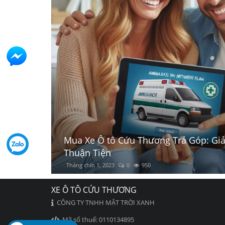
ạt và
Bí ẩn Đằng Sau Chữ Ambulance viết 
Tháng sáu 27, 2021
0
2397
XE Ô TÔ CỨU THƯƠNG
CÔNG TY TNHH MẶT TRỜI XANH
Mã số thuế: 0110134895