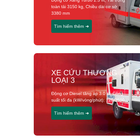
Động cơ Xăng Turbo 2.5 lít, Tải trọng
toàn tải 3150 kg, Chiều dài cơ sở:
3380 mm
Tìm hiểm thêm ➜
XE CỨU THƯƠNG
LOẠI 3
Động cơ Diesel tăng áp 3.0 lít, Công
suất tối đa (kW/vòng/phút): 125/3500
Tìm hiểm thêm ➜