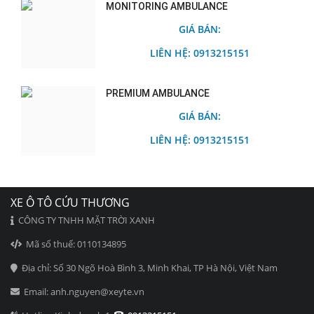
MONITORING AMBULANCE
GIÁ BÁN:
LIÊN HỆ: 0913215151
PREMIUM AMBULANCE
GIÁ BÁN:
LIÊN HỆ: 0913215151
XE Ô TÔ CỨU THƯƠNG
CÔNG TY TNHH MẶT TRỜI XANH
Mã số thuế: 0110134895
Địa chỉ: Số 30 Ngõ Hoà Bình 3, Minh Khai, TP Hà Nội, Việt Nam
Email: anh.nguyen@xeyte.vn