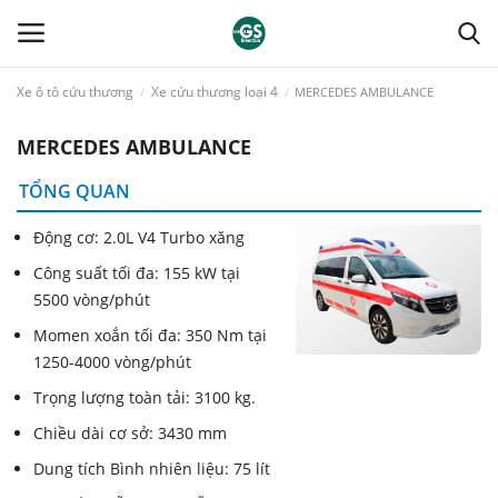
Xe ô tô cứu thương
Xe cứu thương loại 4
MERCEDES AMBULANCE
MERCEDES AMBULANCE
TRANG CHỦ
TỔNG QUAN
GIỚI THIỆU
Động cơ: 2.0L V4 Turbo xăng
XE Ô TÔ CỨU THƯƠNG
Công suất tối đa: 155 kW tại
5500 vòng/phút
YÊU CẦU BÁO GIÁ
Momen xoắn tối đa: 350 Nm tại
1250-4000 vòng/phút
LIÊN HỆ
Trọng lượng toàn tải: 3100 kg.
Chiều dài cơ sở: 3430 mm
TIN TỨC
Dung tích Bình nhiên liệu: 75 lít